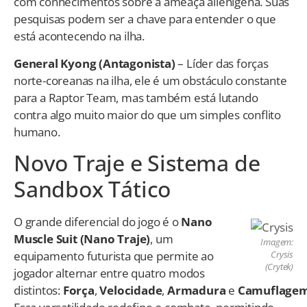
com conhecimentos sobre a ameaça alienígena. Suas
pesquisas podem ser a chave para entender o que
está acontecendo na ilha.
General Kyong (Antagonista)
– Líder das forças
norte-coreanas na ilha, ele é um obstáculo constante
para a Raptor Team, mas também está lutando
contra algo muito maior do que um simples conflito
humano.
Novo Traje e Sistema de
Sandbox Tático
O grande diferencial do jogo é o
Nano
Muscle Suit (Nano Traje)
, um
Imagem:
equipamento futurista que permite ao
Crysis
(Crytek)
jogador alternar entre quatro modos
distintos:
Força
,
Velocidade
,
Armadura
e
Camuflage