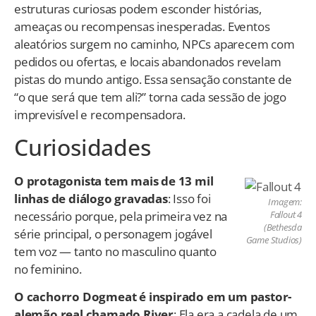
estruturas curiosas podem esconder histórias,
ameaças ou recompensas inesperadas. Eventos
aleatórios surgem no caminho, NPCs aparecem com
pedidos ou ofertas, e locais abandonados revelam
pistas do mundo antigo. Essa sensação constante de
“o que será que tem ali?” torna cada sessão de jogo
imprevisível e recompensadora.
Curiosidades
O protagonista tem mais de 13 mil
linhas de diálogo gravadas
: Isso foi
Imagem:
necessário porque, pela primeira vez na
Fallout 4
(Bethesda
série principal, o personagem jogável
Game Studios)
tem voz — tanto no masculino quanto
no feminino.
O cachorro Dogmeat é inspirado em um pastor-
alemão real chamado River
: Ela era a cadela de um