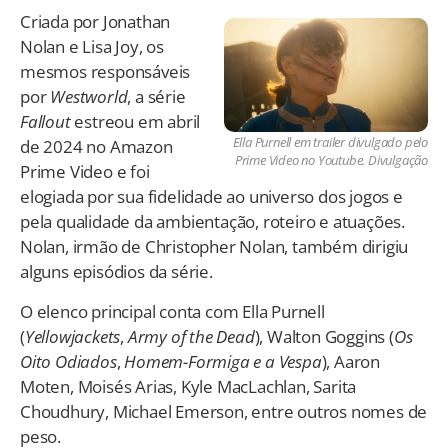
Criada por Jonathan
Nolan e Lisa Joy, os
mesmos responsáveis
por
Westworld
, a série
Fallout
estreou em abril
Ella Purnell em trailer divulgado pelo
de 2024 no Amazon
Prime Video no Youtube. Divulgação
Prime Video e foi
elogiada por sua fidelidade ao universo dos jogos e
pela qualidade da ambientação, roteiro e atuações.
Nolan, irmão de Christopher Nolan, também dirigiu
alguns episódios da série.
O elenco principal conta com Ella Purnell
(
Yellowjackets
,
Army of the Dead
), Walton Goggins (
Os
Oito Odiados
,
Homem-Formiga e a Vespa
), Aaron
Moten, Moisés Arias, Kyle MacLachlan, Sarita
Choudhury, Michael Emerson, entre outros nomes de
peso.