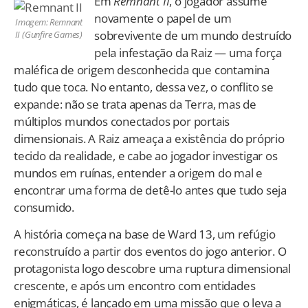
Em
Remnant II
, o jogador assume
novamente o papel de um
Imagem: Remnant
sobrevivente de um mundo destruído
II (Gunfire Games)
pela infestação da Raiz — uma força
maléfica de origem desconhecida que contamina
tudo que toca. No entanto, dessa vez, o conflito se
expande: não se trata apenas da Terra, mas de
múltiplos mundos conectados por portais
dimensionais. A Raiz ameaça a existência do próprio
tecido da realidade, e cabe ao jogador investigar os
mundos em ruínas, entender a origem do mal e
encontrar uma forma de detê-lo antes que tudo seja
consumido.
A história começa na base de Ward 13, um refúgio
reconstruído a partir dos eventos do jogo anterior. O
protagonista logo descobre uma ruptura dimensional
crescente, e após um encontro com entidades
enigmáticas, é lançado em uma missão que o leva a