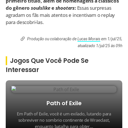
primeiro título, além de homenagens a clássicos
do gênero
soulslike
e
shooters
:
Essas surpresas
agradam os fãs mais atentos e incentivam o replay
para descobri-las.
Produção ou colaboração de
Lucas Morais
em 1/jul/25,
atualizado 1/jul/25 às 09h
Jogos Que Você Pode Se
Interessar
Path of Exile
Em Path of Exile, você é um exilado, lutando para
sobreviver no sombrio continente de Wraeclast,
enquanto batalha para obter...