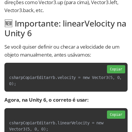
direções como Vector3.up (para cima), Vector3.left,
Vector3.back, etc.
🆕 Importante: linearVelocity na
Unity 6
Se você quiser definir ou checar a velocidade de um
objeto manualmente, antes usávamos:
Copiar
csharpCopiarEditarrb.velocity = new Vector3(5, 0, 
0);
Agora, na Unity 6, o correto é usar:
Copiar
csharpCopiarEditarrb.linearVelocity = new 
Vector3(5, 0, 0);