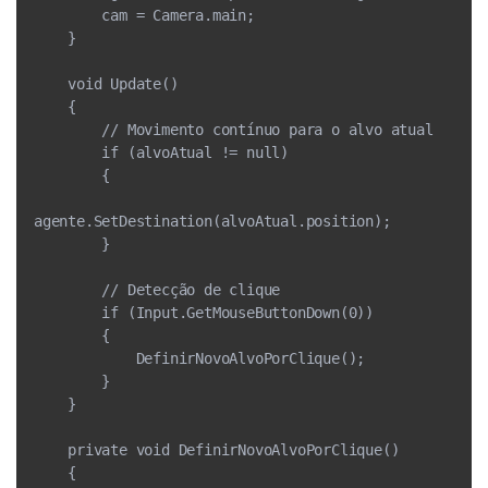
        cam = Camera.main;
    }
    void Update()
    {
        // Movimento contínuo para o alvo atual
        if (alvoAtual != null)
        {
agente.SetDestination(alvoAtual.position);
        }
        // Detecção de clique
        if (Input.GetMouseButtonDown(0))
        {
            DefinirNovoAlvoPorClique();
        }
    }
    private void DefinirNovoAlvoPorClique()
    {