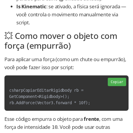
Is Kinematic
: se ativado, a física será ignorada —
você controla o movimento manualmente via
script.
💥 Como mover o objeto com
força (empurrão)
Para aplicar uma força (como um chute ou empurrão),
você pode fazer isso por script:
Copiar
csharpCopiarEditarRigidbody rb = 
GetComponent<Rigidbody>();
rb.AddForce(Vector3.forward * 10f);
Esse código empurra o objeto para
frente
, com uma
força de intensidade
. Você pode usar outras
10