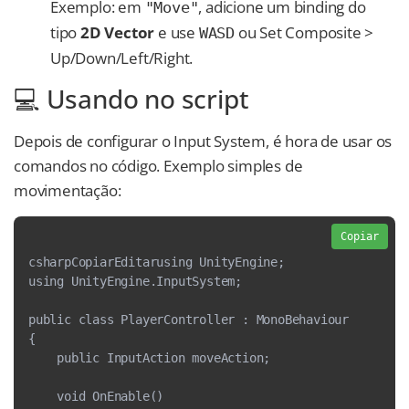
Exemplo: em
, adicione um binding do
"Move"
tipo
2D Vector
e use
ou Set Composite >
WASD
Up/Down/Left/Right.
💻 Usando no script
Depois de configurar o Input System, é hora de usar os
comandos no código. Exemplo simples de
movimentação:
Copiar
csharpCopiarEditarusing UnityEngine;
using UnityEngine.InputSystem;
public class PlayerController : MonoBehaviour
{
    public InputAction moveAction;
    void OnEnable()