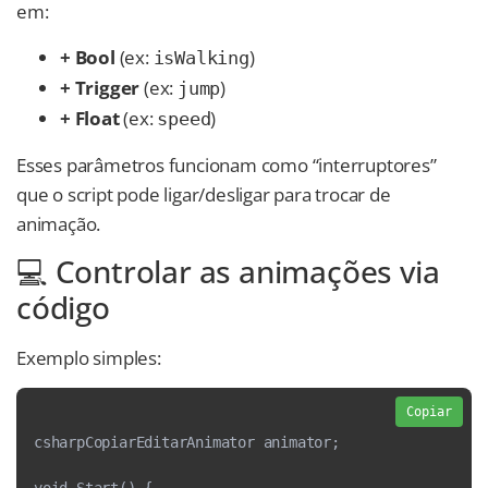
em:
+ Bool
(ex:
)
isWalking
+ Trigger
(ex:
)
jump
+ Float
(ex:
)
speed
Esses parâmetros funcionam como “interruptores”
que o script pode ligar/desligar para trocar de
animação.
💻 Controlar as animações via
código
Exemplo simples:
Copiar
csharpCopiarEditarAnimator animator;