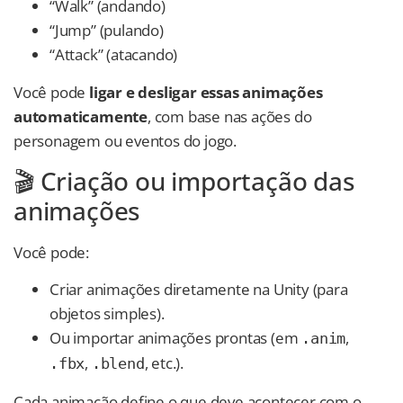
“Walk” (andando)
“Jump” (pulando)
“Attack” (atacando)
Você pode
ligar e desligar essas animações
automaticamente
, com base nas ações do
personagem ou eventos do jogo.
🎬 Criação ou importação das
animações
Você pode:
Criar animações diretamente na Unity (para
objetos simples).
Ou importar animações prontas (em
,
.anim
,
, etc.).
.fbx
.blend
Cada animação define o que deve acontecer com o