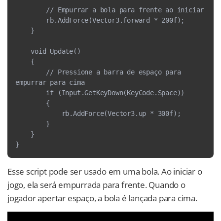
        // Empurrar a bola para frente ao iniciar
        rb.AddForce(Vector3.forward * 200f);
    }
    void Update()
    {
        // Pressione a barra de espaço para 
empurrar para cima
        if (Input.GetKeyDown(KeyCode.Space))
        {
            rb.AddForce(Vector3.up * 300f);
        }
    }
}
Esse script pode ser usado em uma bola. Ao iniciar o
jogo, ela será empurrada para frente. Quando o
jogador apertar espaço, a bola é lançada para cima.