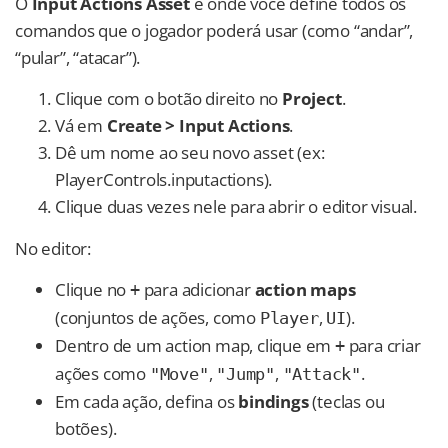
O
Input Actions Asset
é onde você define todos os
comandos que o jogador poderá usar (como “andar”,
“pular”, “atacar”).
Clique com o botão direito no
Project
.
Vá em
Create > Input Actions
.
Dê um nome ao seu novo asset (ex:
PlayerControls.inputactions).
Clique duas vezes nele para abrir o editor visual.
No editor:
Clique no
para adicionar
action maps
+
(conjuntos de ações, como
,
).
Player
UI
Dentro de um action map, clique em
para criar
+
ações como
,
,
.
"Move"
"Jump"
"Attack"
Em cada ação, defina os
bindings
(teclas ou
botões).