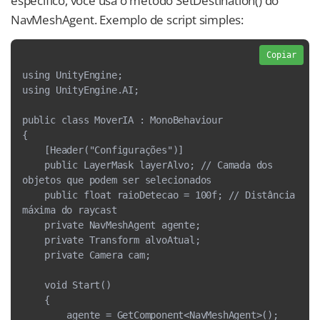
específico, você usa o método SetDestination() do
NavMeshAgent. Exemplo de script simples:
Copiar
using UnityEngine;
using UnityEngine.AI;
public class MoverIA : MonoBehaviour
{
    [Header("Configurações")]
    public LayerMask layerAlvo; // Camada dos 
objetos que podem ser selecionados
    public float raioDetecao = 100f; // Distância 
máxima do raycast
    private NavMeshAgent agente;
    private Transform alvoAtual;
    private Camera cam;
    void Start()
    {
        agente = GetComponent<NavMeshAgent>();