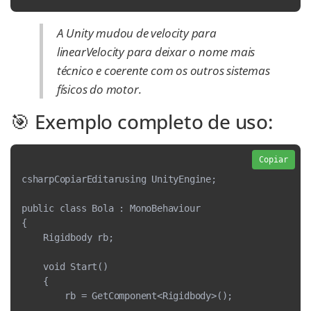
A Unity mudou de velocity para
linearVelocity para deixar o nome mais
técnico e coerente com os outros sistemas
físicos do motor.
🎯 Exemplo completo de uso:
Copiar
csharpCopiarEditarusing UnityEngine;
public class Bola : MonoBehaviour
{
    Rigidbody rb;
    void Start()
    {
        rb = GetComponent<Rigidbody>();