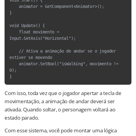
void Start() {
    animator = GetComponent<Animator>();
}
void Update() {
    float movimento = 
Input.GetAxis("Horizontal");
    // Ativa a animação de andar se o jogador 
estiver se movendo
    animator.SetBool("isWalking", movimento != 
0);
}
Com isso, toda vez que o jogador apertar a tecla de
movimentação, a animação de andar deverá ser
ativada. Quando soltar, o personagem voltará ao
estado parado.
Com esse sistema, você pode montar uma lógica