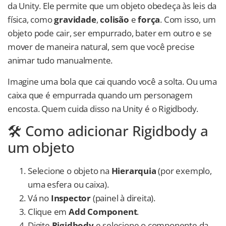
da Unity. Ele permite que um objeto obedeça às leis da
física, como
gravidade
,
colisão
e
força
. Com isso, um
objeto pode cair, ser empurrado, bater em outro e se
mover de maneira natural, sem que você precise
animar tudo manualmente.
Imagine uma bola que cai quando você a solta. Ou uma
caixa que é empurrada quando um personagem
encosta. Quem cuida disso na Unity é o Rigidbody.
🛠️ Como adicionar Rigidbody a
um objeto
Selecione o objeto na
Hierarquia
(por exemplo,
uma esfera ou caixa).
Vá no
Inspector
(painel à direita).
Clique em
Add Component
.
Digite
Rigidbody
e selecione o componente da