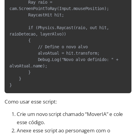
        Ray raio = 
cam.ScreenPointToRay(Input.mousePosition);
        RaycastHit hit;
        if (Physics.Raycast(raio, out hit, 
raioDetecao, layerAlvo))
        {
            // Define o novo alvo
            alvoAtual = hit.transform;
            Debug.Log("Novo alvo definido: " + 
alvoAtual.name);
        }
    }
}
Como usar esse script:
Crie um novo script chamado “MoverIA” e cole
esse código.
Anexe esse script ao personagem com o