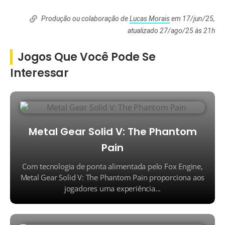
Produção ou colaboração de
Lucas Morais
em 17/jun/25,
atualizado 27/ago/25 às 21h
Jogos Que Você Pode Se
Interessar
Metal Gear Solid V: The Phantom
Pain
Com tecnologia de ponta alimentada pelo Fox Engine,
Metal Gear Solid V: The Phantom Pain proporciona aos
jogadores uma experiência...