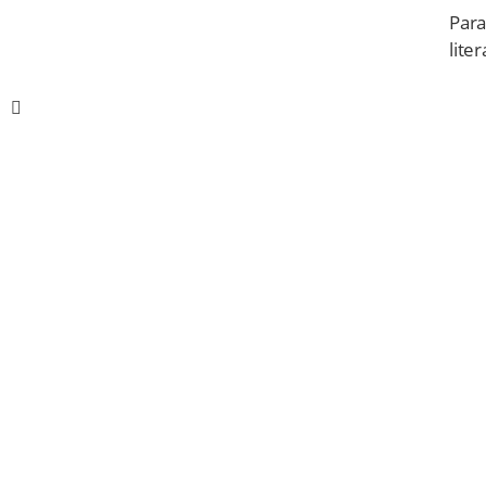
Para
lite