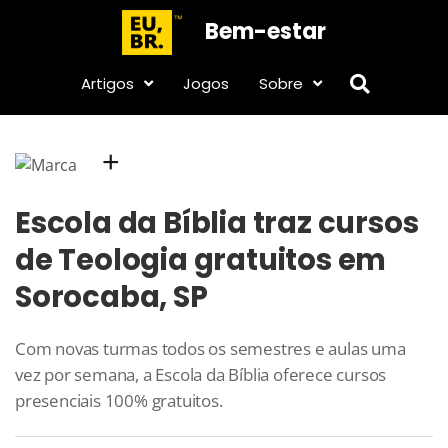
Bem-estar
Artigos
Jogos
Sobre
+
Escola da Bíblia traz cursos
de Teologia gratuitos em
Sorocaba, SP
Com novas turmas todos os semestres e aulas uma
vez por semana, a Escola da Bíblia oferece cursos
presenciais 100% gratuitos.